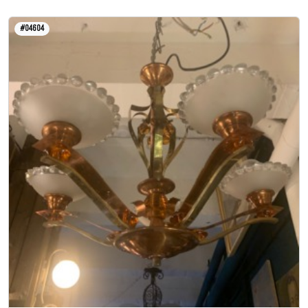
#04604