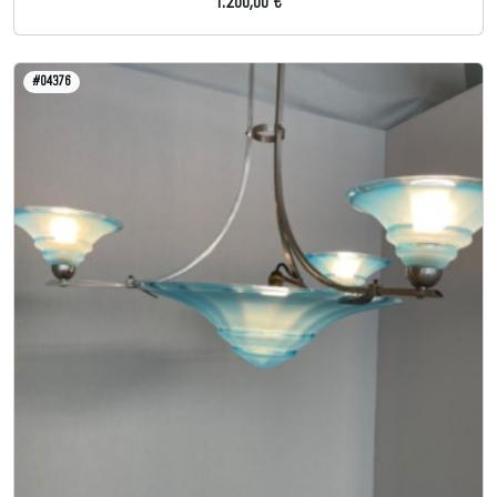
1.200,00 €
#04376