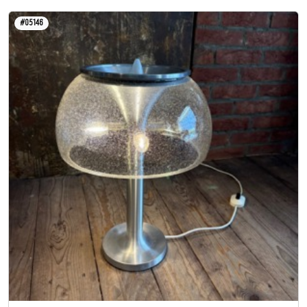
#05146