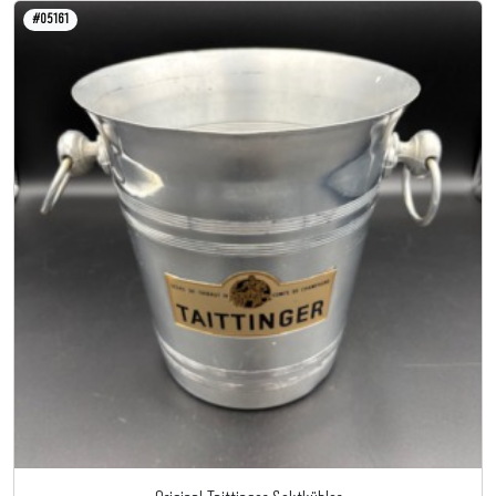
#05161