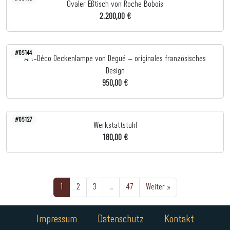
Ovaler Eßtisch von Roche Bobois
2.200,00 €
#05144
Art-Déco Deckenlampe von Degué – originales französisches
Design
950,00 €
#05127
Werkstattstuhl
180,00 €
1
2
3
…
47
Weiter »
Impressum
Datenschutz
Kontakt