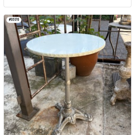
#05176