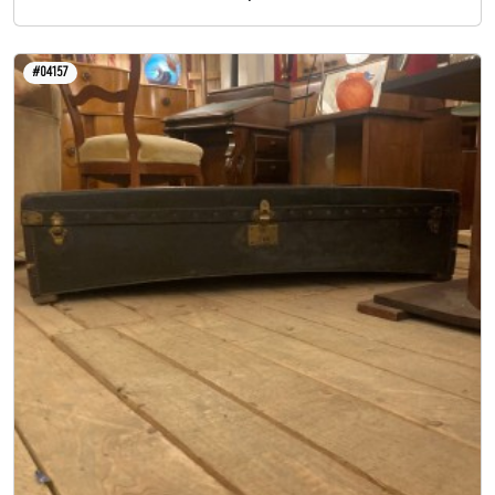
#04157