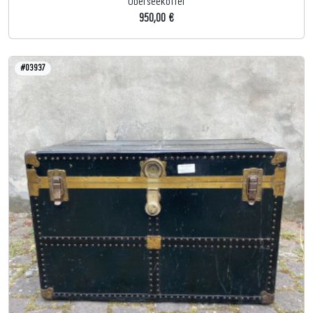
Überseekoffer
950,00 €
#03937