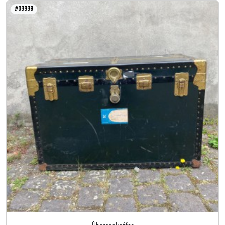
#03938