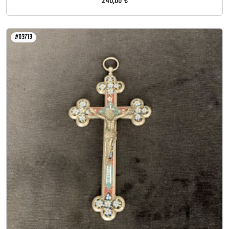
240,00 €
#03713