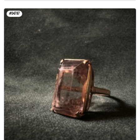
#04787