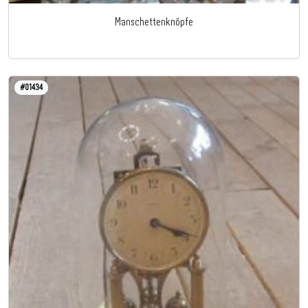
Manschettenknöpfe
#01434