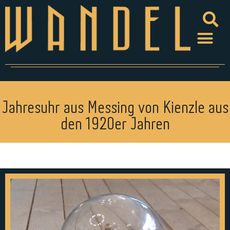
Jahresuhr aus Messing von Kienzle aus
den 1920er Jahren