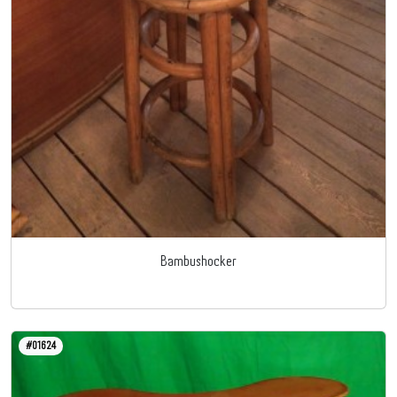
Bambushocker
#01624