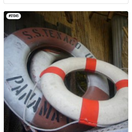
#01045