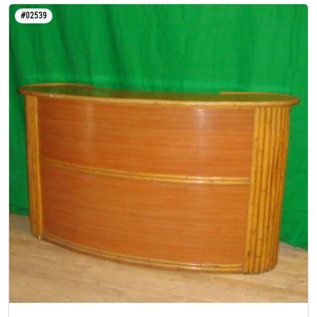
#02539