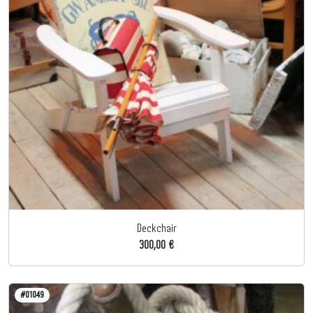
Deckchair
300,00 €
#01049