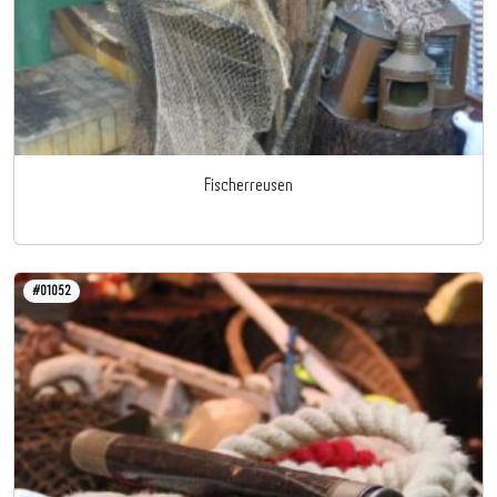
Fischerreusen
#01052