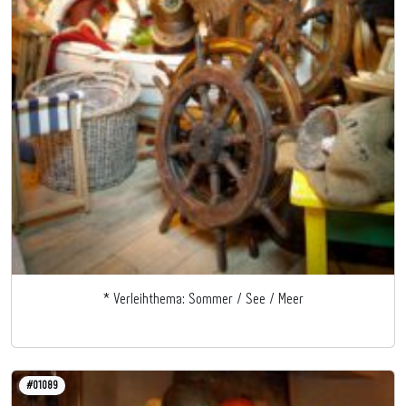
* Verleihthema: Sommer / See / Meer
#01089