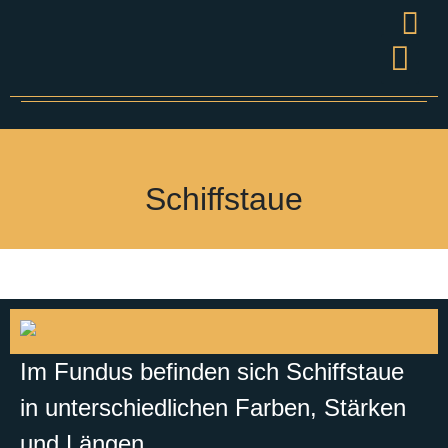
Wandel
Grüner S
Presse & V
Schiffstaue
Im Fundus befinden sich Schiffstaue
in unterschiedlichen Farben, Stärken
und Längen.