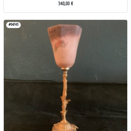
340,00 €
#04743