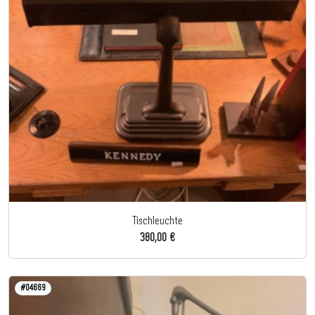
Tischleuchte
380,00 €
#04669