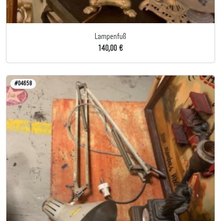
Lampenfuß
140,00 €
#04658