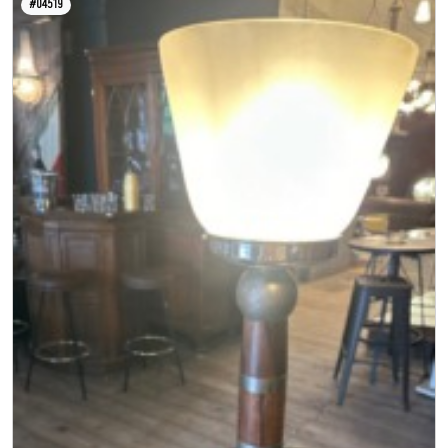
#04519