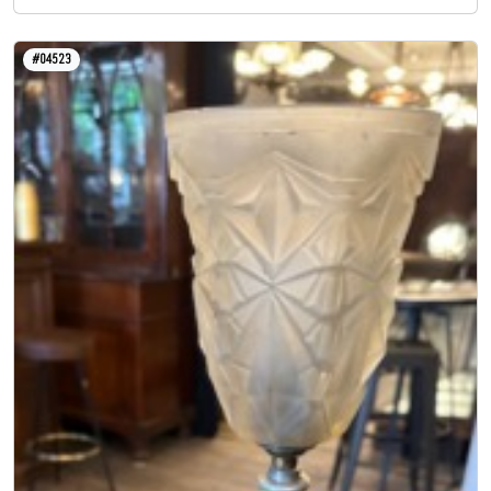
#04523