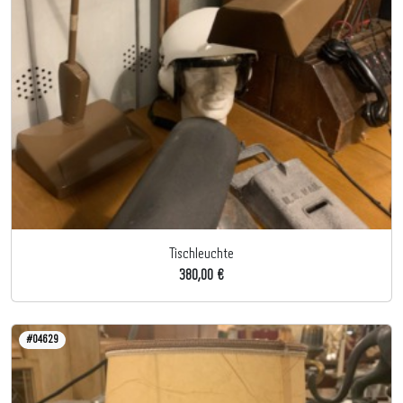
Tischleuchte
380,00 €
#04629