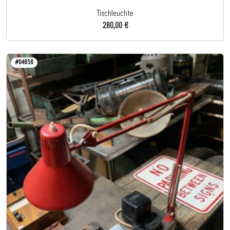
Tischleuchte
280,00 €
#04656