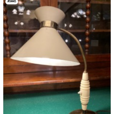
#04445