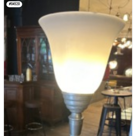
#04520