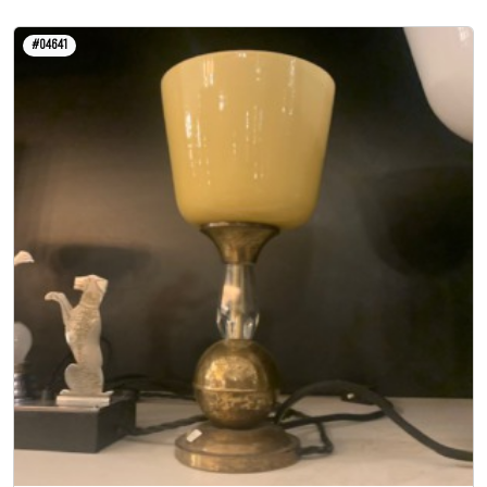
#04641