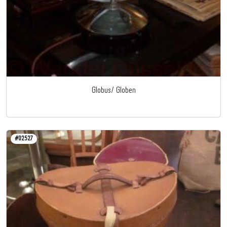
Globus/ Globen
#02527