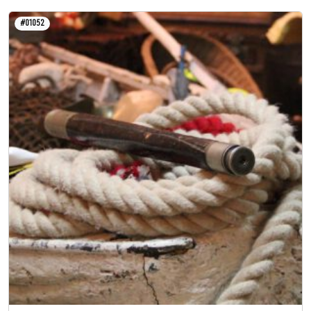
#01052