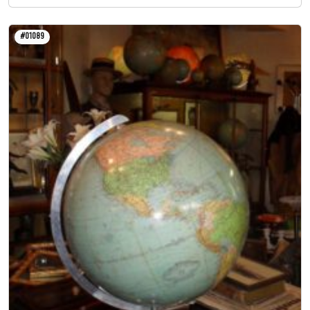
#01089