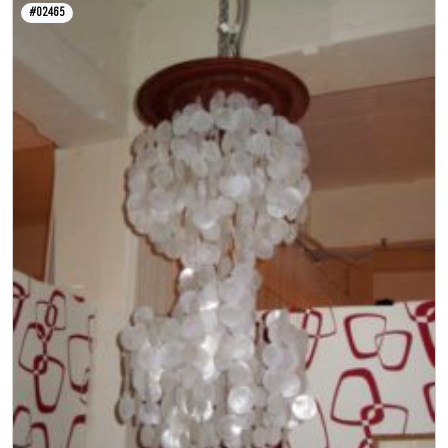
#02465