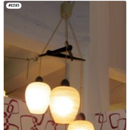
#02583