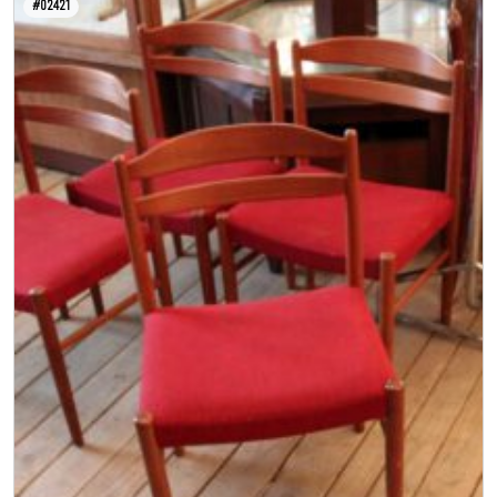
#02421