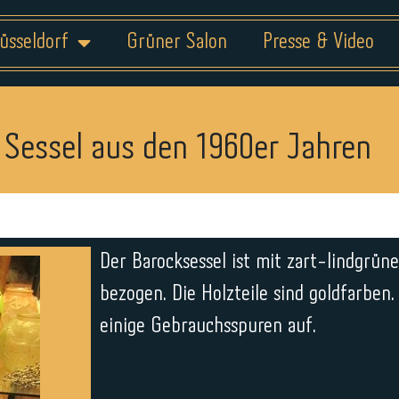
üsseldorf
Grüner Salon
Presse & Video
Sessel aus den 1960er Jahren
Der Barocksessel ist mit zart-lindgrün
bezogen. Die Holzteile sind goldfarben.
einige Gebrauchsspuren auf.