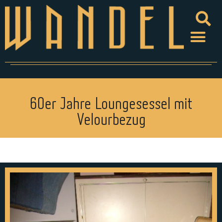
60er Jahre Loungesessel mit
Velourbezug