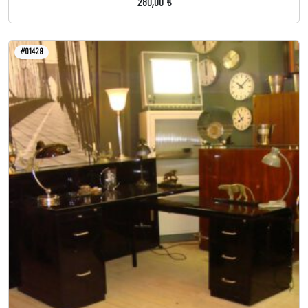
280,00 €
#01428