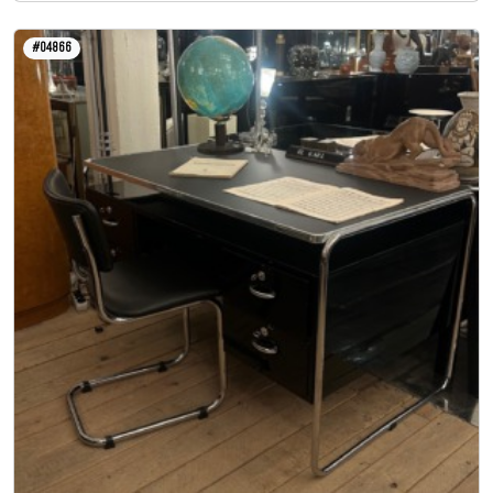
#04866