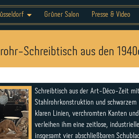
üsseldorf
Grüner Salon
Presse & Video
rohr-Schreibtisch aus den 1940
Schreibtisch aus der Art-Déco-Zeit mit
Stahlrohrkonstruktion und schwarzem H
klaren Linien, verchromten Kanten un
verleihen ihm eine zeitlose, industriell
insgesamt vier abschließbaren Schublad