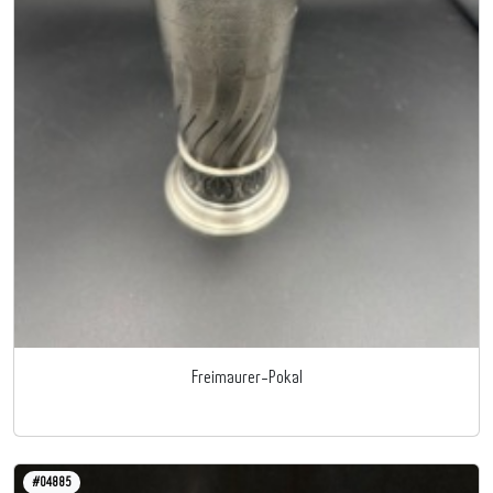
Freimaurer-Pokal
#04885