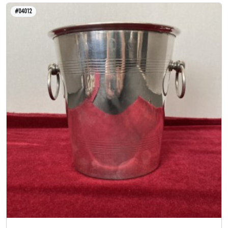
#04012