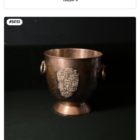
#04760