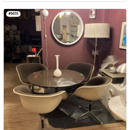
#04135