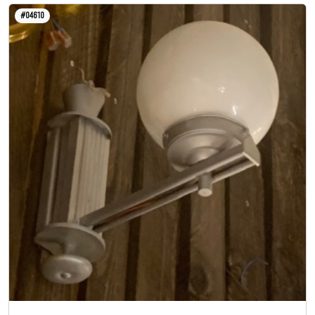
#04610