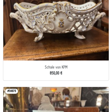
Schale von KPM
850,00 €
#04876