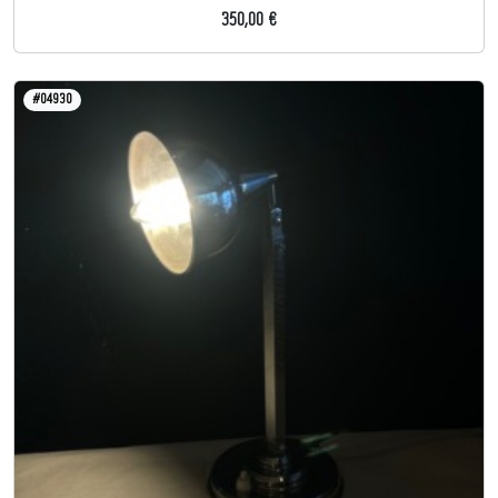
350,00 €
#04930