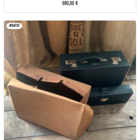
680,00 €
#04707