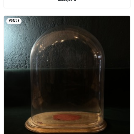
#04768