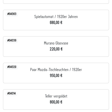
#04363
Spielautomat / 1920er Jahren
680,00 €
#04339
Murano Glasvase
220,00 €
#04320
Paar Mazda-Tischleuchten / 1920er
950,00 €
#04314
Teller vergoldet
800,00 €