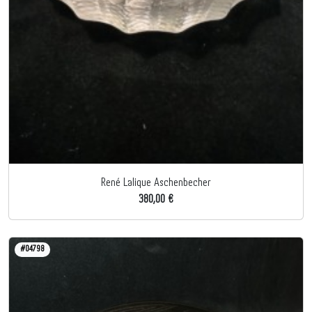
René Lalique Aschenbecher
380,00 €
#04798