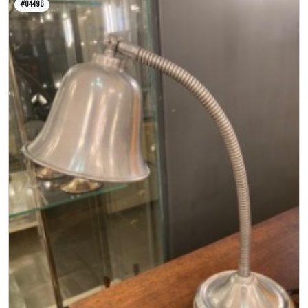
#04496