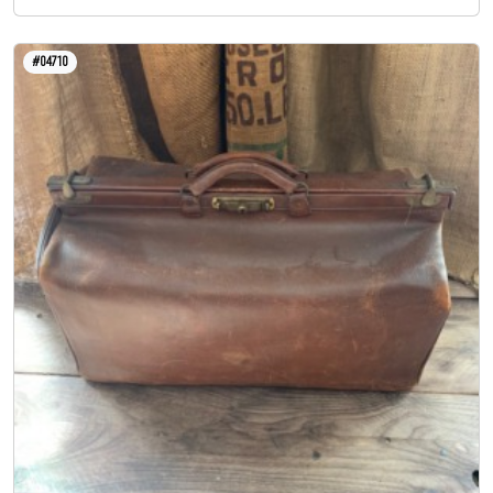
#04710