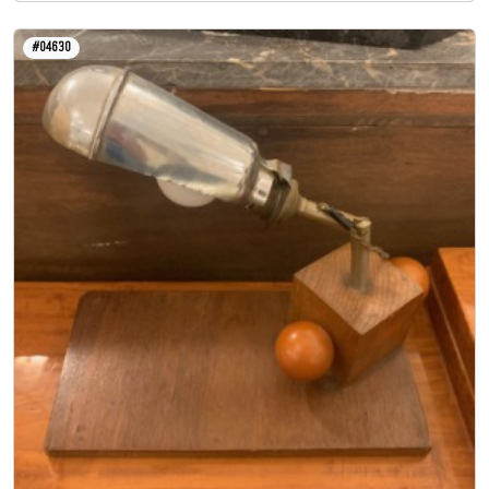
#04630