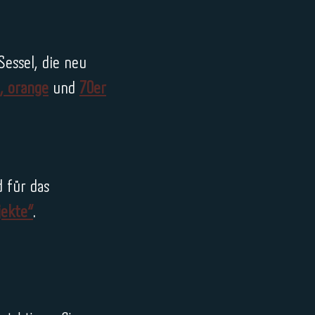
essel, die neu
, orange
und
70er
 für das
jekte“
.