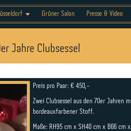
üsseldorf
Grüner Salon
Presse & Video
er Jahre Clubsessel
Preis pro Paar: € 450,-
Zwei Clubsessel aus den 70er Jahren m
bordeauxfarbener Stoff.
Maße: RH95 cm x SH40 cm x B66 cm x