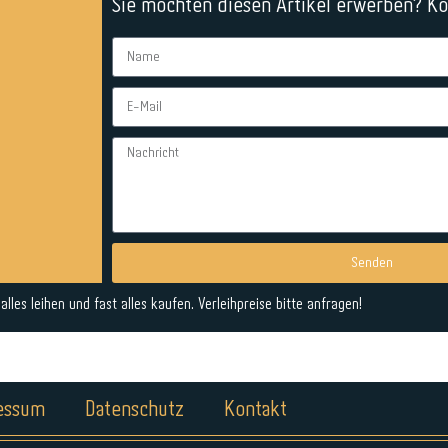
Sie möchten diesen Artikel erwerben? Kon
Senden
Alternative:
lles leihen und fast alles kaufen. Verleihpreise bitte anfragen!
essum
Datenschutz
Kontakt