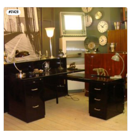
#01428