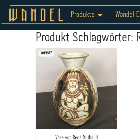
Produkte
Wandel D
Produkt Schlagwörter:
#03977
Vase von René Buthaud