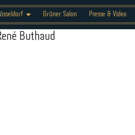
üsseldorf
Grüner Salon
Presse & Video
René Buthaud