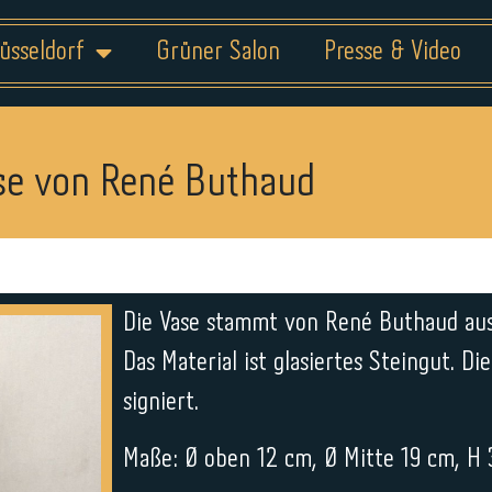
üsseldorf
Grüner Salon
Presse & Video
se von René Buthaud
Die Vase stammt von René Buthaud aus
Das Material ist glasiertes Steingut. Di
signiert.
Maße: Ø oben 12 cm, Ø Mitte 19 cm, H