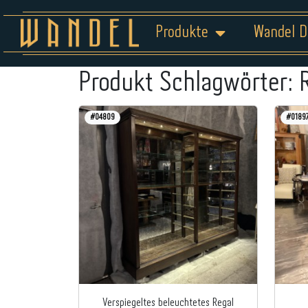
Produkte
Wandel D
Produkt Schlagwörter:
#04809
#0189
Verspiegeltes beleuchtetes Regal