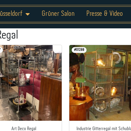
üsseldorf
Grüner Salon
Presse & Video
Regal
7
#01288
Art Deco Regal
Industrie Gitterregal mit Schub