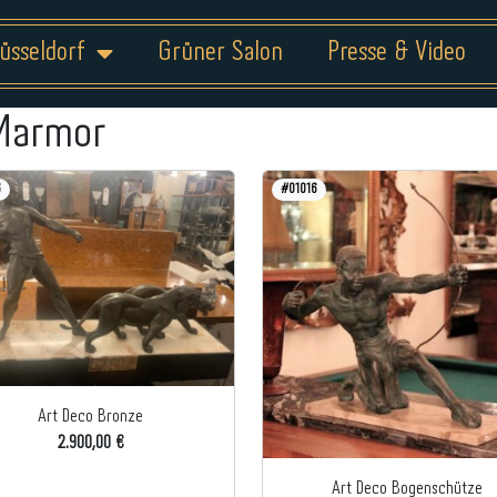
üsseldorf
Grüner Salon
Presse & Video
Marmor
6
#01016
Art Deco Bronze
2.900,00 €
Art Deco Bogenschütze