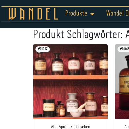
Produkte
Wandel D
Produkt Schlagwörter:
#01097
#0144
Alte Apothekerflaschen
Ap