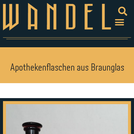
Apothekenflaschen aus Braunglas