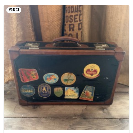
#04703