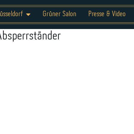
üsseldorf
Grüner Salon
Presse & Video
Absperrständer