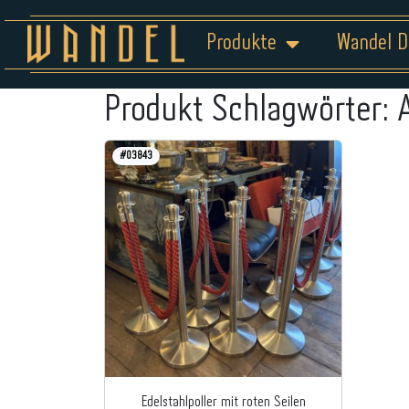
Produkte
Wandel D
Produkt Schlagwörter:
#03843
Edelstahlpoller mit roten Seilen