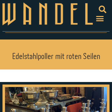
Edelstahlpoller mit roten Seilen