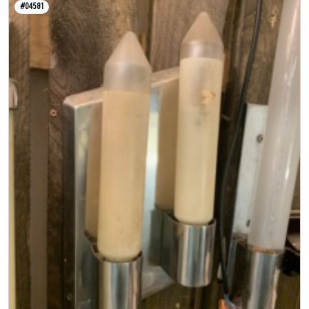
#04581