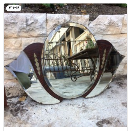
#03207