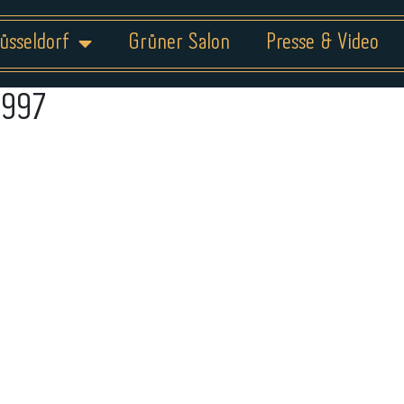
üsseldorf
Grüner Salon
Presse & Video
1997