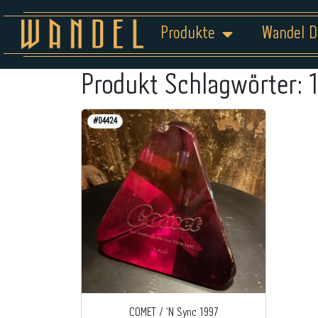
Produkte
Wandel D
Produkt Schlagwörter:
#04424
COMET / `N Sync 1997