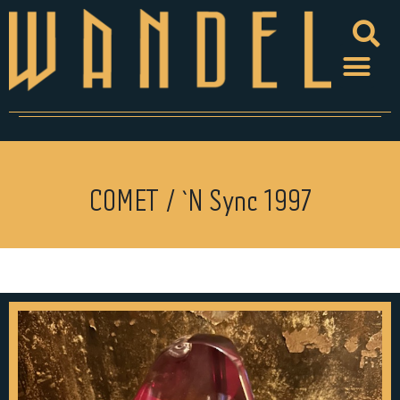
COMET / `N Sync 1997