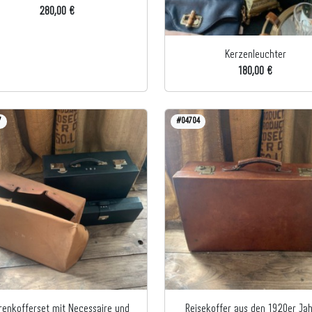
280,00 €
Kerzenleuchter
180,00 €
7
#04704
renkofferset mit Necessaire und
Reisekoffer aus den 1920er Ja