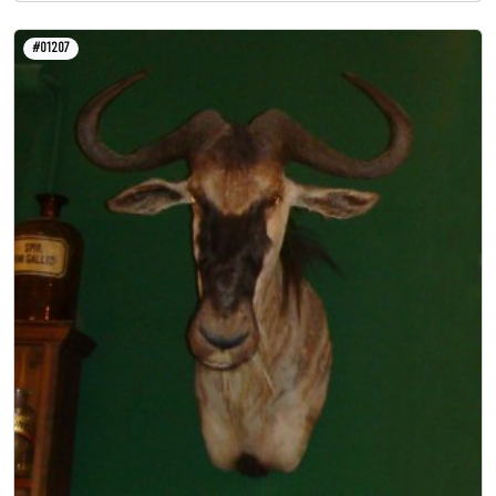
#01207