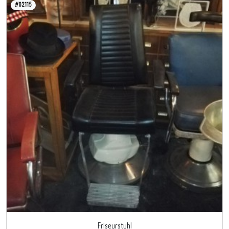
#02115
Friseurstuhl