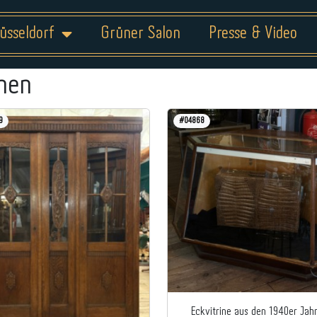
üsseldorf
Grüner Salon
Presse & Video
inen
9
#04868
Eckvitrine aus den 1940er Jah