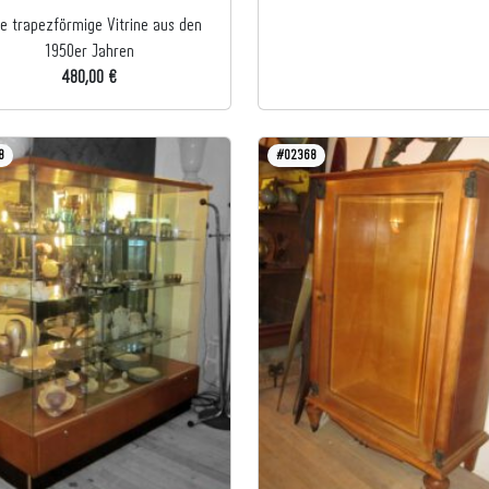
e trapezförmige Vitrine aus den
1950er Jahren
480,00 €
8
#02368