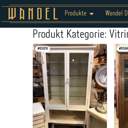
Produkte
Wandel D
Produkt Kategorie:
Vitr
#05078
#0504