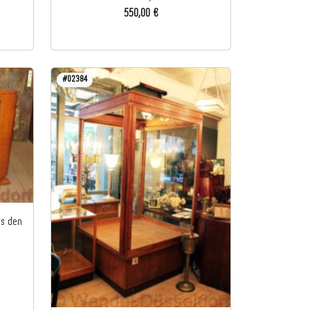
550,00 €
#02384
us den