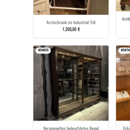
Anti
Arztschrank im Industrial Stil
1.200,00 €
#04809
#04114
Verspiegeltes beleuchtetes Regal
Eck