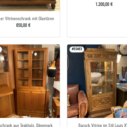
1.200,00 €
ker Vitrinenschrank mit Glastüren
650,00 €
#03463
schrank aus Teakholz, Dänemark
Barock Vitrine im Stil Louis X