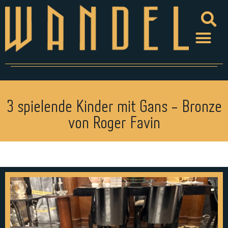
3 spielende Kinder mit Gans - Bronze
von Roger Favin