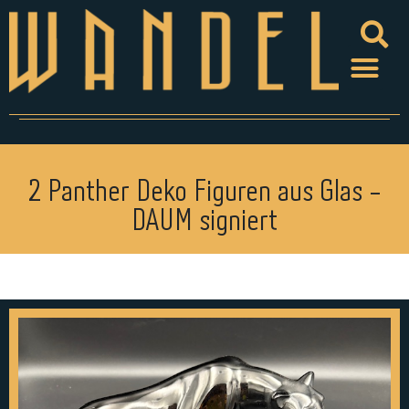
2 Panther Deko Figuren aus Glas -
DAUM signiert