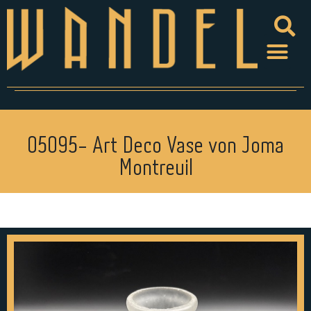
05095- Art Deco Vase von Joma
Montreuil