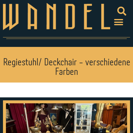
Regiestuhl/ Deckchair - verschiedene
Farben