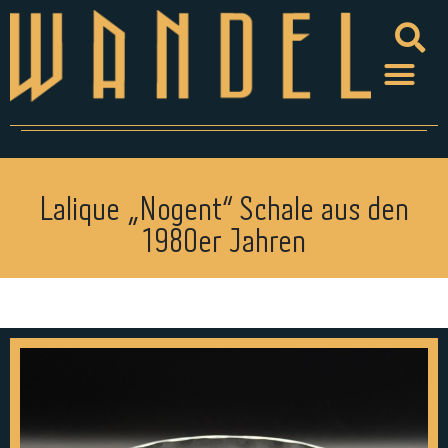
Lalique „Nogent“ Schale aus den
1980er Jahren