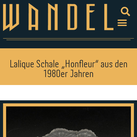
Lalique Schale „Honfleur“ aus den
1980er Jahren