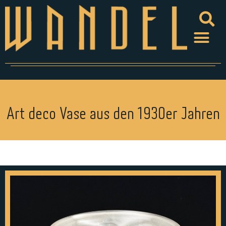
Art deco Vase aus den 1930er Jahren