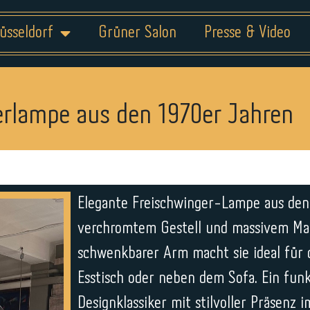
üsseldorf
Grüner Salon
Presse & Video
erlampe aus den 1970er Jahren
Elegante Freischwinger-Lampe aus den
verchromtem Gestell und massivem Ma
schwenkbarer Arm macht sie ideal für 
Esstisch oder neben dem Sofa. Ein funk
Designklassiker mit stilvoller Präsenz 