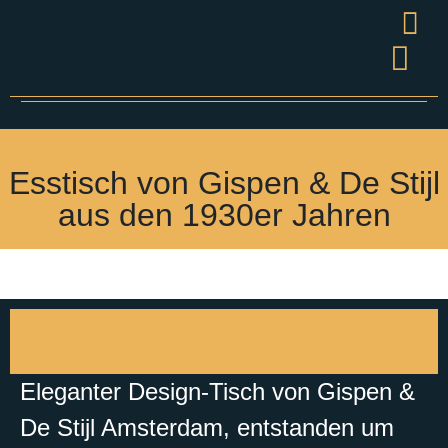
Wandel
Grüner S
Presse & V
Esstisch von Gispen & De Stijl
aus den 1930er Jahren
Eleganter Design-Tisch von Gispen &
De Stijl Amsterdam, entstanden um