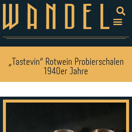
„Tastevin“ Rotwein Probierschalen
1940er Jahre