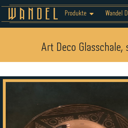
Produkte
Wandel D
Art Deco Glasschale, 