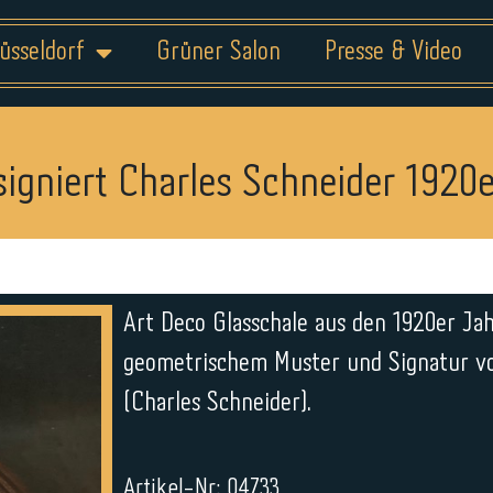
üsseldorf
Grüner Salon
Presse & Video
signiert Charles Schneider 1920
Art Deco Glasschale aus den 1920er Ja
geometrischem Muster und Signatur v
(Charles Schneider).
Artikel-Nr: 04733