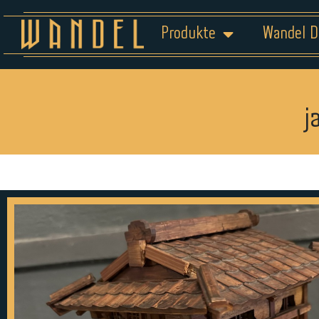
Produkte
Wandel D
j