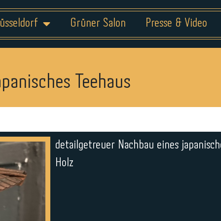
üsseldorf
Grüner Salon
Presse & Video
apanisches Teehaus
detailgetreuer Nachbau eines japanisc
Holz