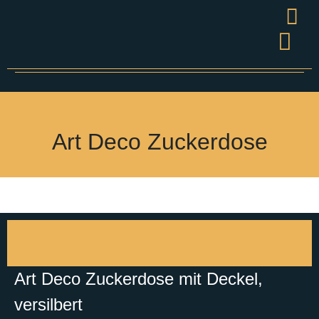
Wandel
Grüner S
Presse & V
Art Deco Zuckerdose
Art Deco Zuckerdose mit Deckel,
versilbert